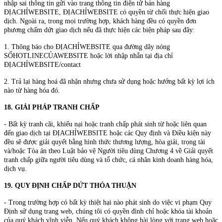
nhập sai thông tin gửi vào trang thông tin điện tử bán hàng
ĐỊACHỈWEBSITE, ĐỊACHỈWEBSITE có quyền từ chối thực hiện giao
dịch. Ngoài ra, trong mọi trường hợp, khách hàng đều có quyền đơn
phương chấm dứt giao dịch nếu đã thực hiện các biện pháp sau đây:
1. Thông báo cho ĐỊACHỈWEBSITE qua đường dây nóng
SỐHOTLINECỦAWEBSITE hoặc lời nhập nhắn tại địa chỉ
ĐỊACHỈWEBSITE/contact
2. Trả lại hàng hoá đã nhận nhưng chưa sử dụng hoặc hưởng bất kỳ lợi ích
nào từ hàng hóa đó.
18. GIẢI PHÁP TRANH CHẤP
- Bất kỳ tranh cãi, khiếu nại hoặc tranh chấp phát sinh từ hoặc liên quan
đến giao dịch tại ĐỊACHỈWEBSITE hoặc các Quy định và Điều kiện này
đều sẽ được giải quyết bằng hình thức thương lượng, hòa giải, trọng tài
và/hoặc Tòa án theo Luật bảo vệ Người tiêu dùng Chương 4 về Giải quyết
tranh chấp giữa người tiêu dùng và tổ chức, cá nhân kinh doanh hàng hóa,
dịch vụ.
19. QUY ĐỊNH CHẤP DỨT THỎA THUẬN
- Trong trường hợp có bất kỳ thiệt hại nào phát sinh do việc vi phạm Quy
Định sử dụng trang web, chúng tôi có quyền đình chỉ hoặc khóa tài khoản
của quý khách vĩnh viễn. Nếu quý khách không hài lòng với trang web hoặc