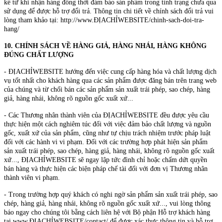
kể từ khi nhận hàng đồng thời đảm bảo sản phẩm trong tình trạng chưa qua
sử dụng để được hỗ trợ đổi trả. Thông tin chi tiết về chính sách đổi trả vui
lòng tham khảo tại: http://www.ĐỊACHỈWEBSITE/chinh-sach-doi-tra-
hang/
10. CHÍNH SÁCH VỀ HÀNG GIẢ, HÀNG NHÁI, HÀNG KHÔNG
ĐÚNG CHẤT LƯỢNG
- ĐỊACHỈWEBSITE hướng đến việc cung cấp hàng hóa và chất lượng dịch
vụ tốt nhất cho khách hàng qua các sản phẩm được đăng bán trên trang web
của chúng và từ chối bán các sản phẩm sản xuất trái phép, sao chép, hàng
giả, hàng nhái, không rõ nguồn gốc xuất xứ...
- Các Thương nhân thành viên của ĐỊACHỈWEBSITE đều được yêu cầu
thực hiện một cách nghiêm túc đối với việc đảm bảo chất lượng và nguồn
gốc, xuất xứ của sản phẩm, cũng như tự chịu trách nhiệm trước pháp luật
đối với các hành vi vi phạm. Đối với các trường hợp phát hiện sản phẩm
sản xuất trái phép, sao chép, hàng giả, hàng nhái, không rõ nguồn gốc xuất
xứ..., ĐỊACHỈWEBSITE sẽ ngay lập tức đình chỉ hoặc chấm dứt quyền
bán hàng và thực hiện các biện pháp chế tài đối với đơn vị Thương nhân
thành viên vi phạm.
- Trong trường hợp quý khách có nghi ngờ sản phẩm sản xuất trái phép, sao
chép, hàng giả, hàng nhái, không rõ nguồn gốc xuất xứ..., vui lòng thông
báo ngay cho chúng tôi bằng cách liên hệ với Bộ phận Hỗ trợ khách hàng
tại www.ĐỊACHỈWEBSITE/contact/ để được xác thực thông tin và hỗ trợ.