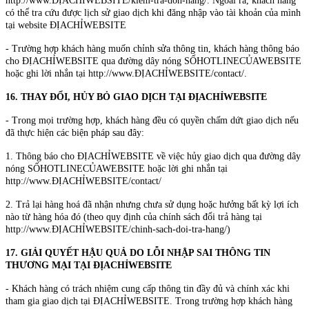
http://www.ĐỊACHỈWEBSITE/kiem-tra-don-hang/. Ngoài ra, khách hàng
có thể tra cứu được lịch sử giao dịch khi đăng nhập vào tài khoản của mình
tại website ĐỊACHỈWEBSITE
- Trường hợp khách hàng muốn chỉnh sửa thông tin, khách hàng thông báo
cho ĐỊACHỈWEBSITE qua đường dây nóng SỐHOTLINECỦAWEBSITE
hoặc ghi lời nhắn tại http://www.ĐỊACHỈWEBSITE/contact/.
16. THAY ĐỔI, HỦY BỎ GIAO DỊCH TẠI ĐỊACHỈWEBSITE
- Trong mọi trường hợp, khách hàng đều có quyền chấm dứt giao dịch nếu
đã thực hiện các biện pháp sau đây:
1. Thông báo cho ĐỊACHỈWEBSITE về việc hủy giao dịch qua đường dây
nóng SỐHOTLINECỦAWEBSITE hoặc lời ghi nhắn tại
http://www.ĐỊACHỈWEBSITE/contact/
2. Trả lại hàng hoá đã nhận nhưng chưa sử dụng hoặc hưởng bất kỳ lợi ích
nào từ hàng hóa đó (theo quy định của chính sách đổi trả hàng tại
http://www.ĐỊACHỈWEBSITE/chinh-sach-doi-tra-hang/)
17. GIẢI QUYẾT HẬU QUẢ DO LỖI NHẬP SAI THÔNG TIN
THƯƠNG MẠI TẠI ĐỊACHỈWEBSITE
- Khách hàng có trách nhiệm cung cấp thông tin đầy đủ và chính xác khi
tham gia giao dịch tại ĐỊACHỈWEBSITE. Trong trường hợp khách hàng