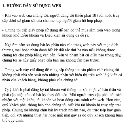
1. HƯỚNG DẪN SỬ DỤNG WEB
- Khi vào web của chúng tôi, người dùng tối thiểu phải 18 tuổi hoặc truy
cập dưới sự giám sát của cha mẹ hay người giám hộ hợp pháp.
- Chúng tôi cấp giấy phép sử dụng để bạn có thể mua sắm trên web trong
khuôn khổ Điều khoản và Điều kiện sử dụng đã đề ra.
- Nghiêm cấm sử dụng bất kỳ phần nào của trang web này với mục đích
thương mại hoặc nhân danh bất kỳ đối tác thứ ba nào nếu không được
chúng tôi cho phép bằng văn bản. Nếu vi phạm bất cứ điều nào trong đây,
chúng tôi sẽ hủy giấy phép của bạn mà không cần báo trước.
- Trang web này chỉ dùng để cung cấp thông tin sản phẩm chứ chúng tôi
không phải nhà sản xuất nên những nhận xét hiển thị trên web là ý kiến cá
nhân của khách hàng, không phải của chúng tôi.
- Quý khách phải đăng ký tài khoản với thông tin xác thực về bản thân và
phải cập nhật nếu có bất kỳ thay đổi nào. Mỗi người truy cập phải có trách
nhiệm với mật khẩu, tài khoản và hoạt động của mình trên web. Hơn nữa,
quý khách phải thông báo cho chúng tôi biết khi tài khoản bị truy cập trái
phép. Chúng tôi không chịu bất kỳ trách nhiệm nào, dù trực tiếp hay gián
tiếp, đối với những thiệt hại hoặc mất mát gây ra do quý khách không tuân
thủ quy định.