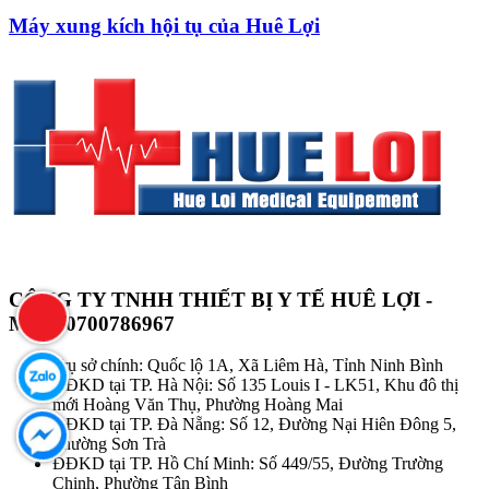
Máy xung kích hội tụ của Huê Lợi
CÔNG TY TNHH THIẾT BỊ Y TẾ HUÊ LỢI -
MST: 0700786967
Trụ sở chính: Quốc lộ 1A, Xã Liêm Hà, Tỉnh Ninh Bình
ĐĐKD tại TP. Hà Nội: Số 135 Louis I - LK51, Khu đô thị
mới Hoàng Văn Thụ, Phường Hoàng Mai
ĐĐKD tại TP. Đà Nẵng: Số 12, Đường Nại Hiên Đông 5,
Phường Sơn Trà
ĐĐKD tại TP. Hồ Chí Minh: Số 449/55, Đường Trường
Chinh, Phường Tân Bình