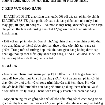
phương ngừng thược hiện đơn hàng phát sinh từ phía quý khách.
7. KHU VỰC GIAO HÀNG
- ĐỊACHỈWEBSITE giao hàng toàn quốc đối với các sản phẩm do chính
ĐỊACHỈWEBSITE phân phối, trừ các mặt hàng điện lạnh như máy lạnh,
máy giặt, tủ lạnh, tủ đông v.v… và một số mặt hàng khác nếu quá trình vận
chuyển có thể làm ảnh hưởng đến chất lượng sản phẩm hoặc sức khỏe
khách hàng.
- Đối với sản phẩm do các đơn vị Thương nhân thành viên phân phối, khu
vực giao hàng có thể sẽ được giới hạn theo thông cập nhật tại trang sản
phẩm. Trong một số trường hợp, mà khu vực giao hàng không được cập
nhật kịp thời tại thời điểm quý khách đặt hàng, ĐỊACHỈWEBSITE sẽ liên
hệ đến quý khách để thông báo chi tiết.
8. GIÁ CẢ
- Giá cả sản phẩm được niêm yết tại ĐỊACHỈWEBSITE là giá bán cuối
cùng đã bao gồm thuế Giá trị gia tăng (VAT). Giá cả của sản phẩm có thể
thay đổi tùy thời điểm và chương trình khuyến mãi kèm theo. Phí vận
chuyển hoặc Phí thực hiện đơn hàng sẽ được áp dụng thêm nếu có, và sẽ
được hiển thị rõ tại trang Thanh toán khi quý khách tiến hành đặt hàng.
- Mặc dù chúng tôi cố gắng tốt nhất để bảo đảm rằng tất cả các thông tin và
giá hiển thị là chính xác đối với từng sản phẩm, đôi khi sẽ có một số trường