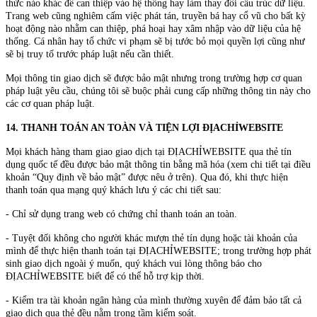
thức nào khác để can thiệp vào hệ thống hay làm thay đổi cấu trúc dữ liệu.
Trang web cũng nghiêm cấm việc phát tán, truyền bá hay cổ vũ cho bất kỳ
hoạt động nào nhằm can thiệp, phá hoại hay xâm nhập vào dữ liệu của hệ
thống. Cá nhân hay tổ chức vi phạm sẽ bị tước bỏ mọi quyền lợi cũng như
sẽ bị truy tố trước pháp luật nếu cần thiết.
Mọi thông tin giao dịch sẽ được bảo mật nhưng trong trường hợp cơ quan
pháp luật yêu cầu, chúng tôi sẽ buộc phải cung cấp những thông tin này cho
các cơ quan pháp luật.
14. THANH TOÁN AN TOÀN VÀ TIỆN LỢI ĐỊACHỈWEBSITE
Mọi khách hàng tham giao giao dịch tại ĐỊACHỈWEBSITE qua thẻ tín
dụng quốc tế đều được bảo mật thông tin bằng mã hóa (xem chi tiết tại điều
khoản “Quy định về bảo mật” được nêu ở trên). Qua đó, khi thực hiện
thanh toán qua mạng quý khách lưu ý các chi tiết sau:
- Chỉ sử dụng trang web có chứng chỉ thanh toán an toàn.
- Tuyệt đối không cho người khác mượn thẻ tín dụng hoặc tài khoản của
mình để thực hiện thanh toán tại ĐỊACHỈWEBSITE; trong trường hợp phát
sinh giao dịch ngoài ý muốn, quý khách vui lòng thông báo cho
ĐỊACHỈWEBSITE biết để có thể hỗ trợ kịp thời.
- Kiểm tra tài khoản ngân hàng của mình thường xuyên để đảm bảo tất cả
giao dịch qua thẻ đều nằm trong tầm kiểm soát.