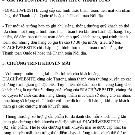
4. GIÁ TRỊ ĐƠN HÀNG VÀ HÌNH THỨC THANH TOÁN
- ĐỊACHỈWEBSITE cung cấp các hình thức thanh toán: tiền mặt khi nhận
hàng, thẻ Thanh toán Quốc tế hoặc thẻ Thanh toán Nội địa.
- Trừ một số trường hợp có ghi chú riêng, thông thường quý khách có thể
lựa chọn một trong 3 hình thức thanh toán trên khi tiến hành đặt hàng. Tuy
nhiên, để đảm bảo tính an toàn dành cho quý khách trong quá trình thanh
toán, đối những đơn hàng có giá trị cao từ 30 (ba mươi) triệu trở lên,
ĐỊACHỈWEBSITE chỉ chấp nhận hình thức thanh toán trước bằng thẻ
Thanh toán Quốc tế hoặc thẻ Thanh toán Nội địa.
5. CHƯƠNG TRÌNH KHUYẾN MÃI
- Với mong muốn mang lại nhiều lợi ích cho khách hàng,
ĐỊACHỈWEBSITE cùng các Thương nhân thành viên thường xuyên có các
chương trình giảm giá đặc biệt. Tuy nhiên, để đảm bảo tính công bằng cho
khách hàng là người tiêu dùng cuối cùng của ĐỊACHỈWEBSITE, chúng tôi
có quyền từ chối các đơn hàng không nhằm mục đích sử dụng cho cá nhân,
mua hàng số lượng nhiều hoặc với mục đích mua đi bán lại khi quý khách
tham gia các chương trình khuyến mãi.
- Thông thường, số lượng sản phẩm tối đa dành cho mỗi khách hàng khi
tham gia chương trình khuyến mãi đặc biệt tại ĐỊACHỈWEBSITE là hai
(02) sản phẩm. Thể lệ của chương trình khuyến mãi sẽ được cập nhật tại
trang khuyến mãi theo từng thời điểm chạy chương trình và có thể được