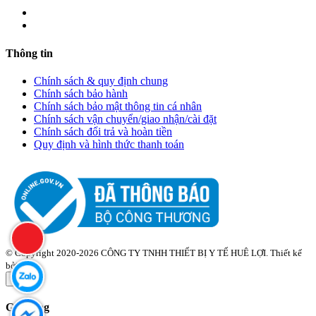
Thông tin
Chính sách & quy định chung
Chính sách bảo hành
Chính sách bảo mật thông tin cá nhân
Chính sách vận chuyển/giao nhận/cài đặt
Chính sách đổi trả và hoàn tiền
Quy định và hình thức thanh toán
© Copyright 2020-2026 CÔNG TY TNHH THIẾT BỊ Y TẾ HUÊ LỢI. Thiết kế
bởi
Zozo
×
Giỏ hàng