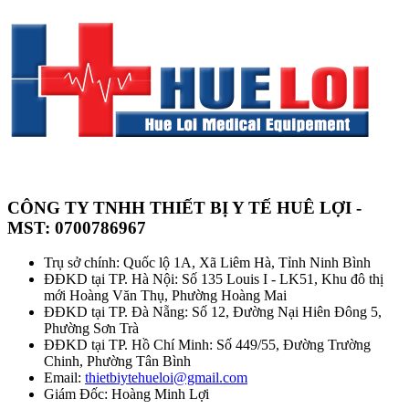
CÔNG TY TNHH THIẾT BỊ Y TẾ HUÊ LỢI -
MST: 0700786967
Trụ sở chính: Quốc lộ 1A, Xã Liêm Hà, Tỉnh Ninh Bình
ĐĐKD tại TP. Hà Nội: Số 135 Louis I - LK51, Khu đô thị
mới Hoàng Văn Thụ, Phường Hoàng Mai
ĐĐKD tại TP. Đà Nẵng: Số 12, Đường Nại Hiên Đông 5,
Phường Sơn Trà
ĐĐKD tại TP. Hồ Chí Minh: Số 449/55, Đường Trường
Chinh, Phường Tân Bình
Email:
thietbiytehueloi@gmail.com
Giám Đốc: Hoàng Minh Lợi