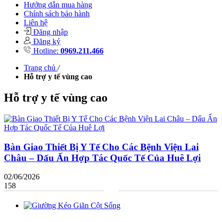
Hướng dẫn mua hàng
Chính sách bảo hành
Liên hệ
Đăng nhập
Đăng ký
Hotline:
0969.211.466
Trang chủ
/
Hỗ trợ y tế vùng cao
Hỗ trợ y tế vùng cao
Bàn Giao Thiết Bị Y Tế Cho Các Bệnh Viện Lai
Châu – Dấu Ấn Hợp Tác Quốc Tế Của Huê Lợi
02/06/2026
158