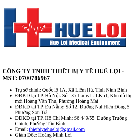
CÔNG TY TNHH THIẾT BỊ Y TẾ HUÊ LỢI -
MST: 0700786967
Trụ sở chính: Quốc lộ 1A, Xã Liêm Hà, Tỉnh Ninh Bình
ĐĐKD tại TP. Hà Nội: Số 135 Louis I - LK51, Khu đô thị
mới Hoàng Văn Thụ, Phường Hoàng Mai
ĐĐKD tại TP. Đà Nẵng: Số 12, Đường Nại Hiên Đông 5,
Phường Sơn Trà
ĐĐKD tại TP. Hồ Chí Minh: Số 449/55, Đường Trường
Chinh, Phường Tân Bình
Email:
thietbiytehueloi@gmail.com
Giám Đốc: Hoàng Minh Lợi