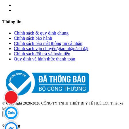
Thông tin
Chính sách & quy định chung
Chính sách bảo hành
Chính sách bảo mật thông tin cá nhân
Chính sách vận chuyển/giao nhận/cài đặt
Chính sách đổi trả và hoàn tiền
Quy định và hình thức thanh toán
© Copyright 2020-2026 CÔNG TY TNHH THIẾT BỊ Y TẾ HUÊ LỢI. Thiết kế
bởi
Zozo
×
Giỏ hàng