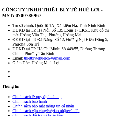
CÔNG TY TNHH THIẾT BỊ Y TẾ HUÊ LỢI -
MST: 0700786967
Trụ sở chính: Quốc lộ 1A, Xã Liêm Hà, Tỉnh Ninh Bình
ĐĐKD tại TP. Hà Nội: Số 135 Louis I - LK51, Khu đô thị
mới Hoàng Văn Thụ, Phường Hoàng Mai
ĐĐKD tại TP. Đà Nẵng: Số 12, Đường Nại Hiên Đông 5,
Phường Sơn Trà
ĐĐKD tại TP. Hồ Chí Minh: Số 449/55, Đường Trường
Chinh, Phường Tân Bình
Email:
thietbiytehueloi@gmail.com
Giám Đốc: Hoàng Minh Lợi
Thông tin
Chính sách & quy định chung
Chính sách bảo hành
Chính sách bảo mật thông tin cá nhân
Chính sách vận chuyển/giao nhận/cài đặt
Chính sách đổi trả và hoàn tiền