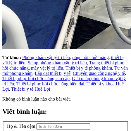
Từ khóa:
Phòng khám vật lý trị liệu
,
phục hồi chức năng
,
thiết bị
vật lý trị liệu
,
Setup phòng khám vật lý trị liệu
,
Trang thiết bị phục
hồi chức năng
,
máy vật lý trị liệu
,
Thiết bị y tế phòng khám
,
Tư vấn
mở phòng khám
,
Lắp đặt thiết bị y tế
,
Chuyển giao công nghệ y tế
,
Thiết bị phục hồi chức năng cao cấp
,
Giải pháp phòng khám vật lý
trị liệu
,
Thiết bị phục hồi chức năng hiện đại
,
Thiết bị y khoa Huê
Lợi
,
Thiết bị y tế Huê Lợi
Không có bình luận nào cho bài viết.
Viết bình luận:
Họ & Tên đệm