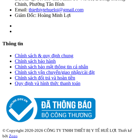
Chinh, Phường Tân Bình
Email:
thietbiytehueloi@gmail.com
Giám Đốc: Hoàng Minh Lợi
Thông tin
Chính sách & quy định chung
Chính sách bảo hành
Chính sách bảo mật thông tin cá nhân
Chính sách vận chuyển/giao nhận/cài đặt
Chính sách đổi trả và hoàn tiền
Quy định và hình thức thanh toán
© Copyright 2020-2026 CÔNG TY TNHH THIẾT BỊ Y TẾ HUÊ LỢI. Thiết kế
bởi
Zozo