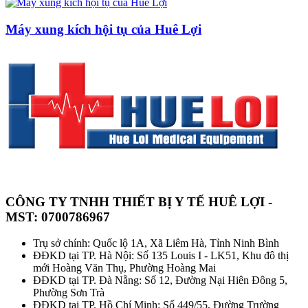
Máy xung kích hội tụ của Huê Lợi
CÔNG TY TNHH THIẾT BỊ Y TẾ HUÊ LỢI -
MST: 0700786967
Trụ sở chính: Quốc lộ 1A, Xã Liêm Hà, Tỉnh Ninh Bình
ĐĐKD tại TP. Hà Nội: Số 135 Louis I - LK51, Khu đô thị
mới Hoàng Văn Thụ, Phường Hoàng Mai
ĐĐKD tại TP. Đà Nẵng: Số 12, Đường Nại Hiên Đông 5,
Phường Sơn Trà
ĐĐKD tại TP. Hồ Chí Minh: Số 449/55, Đường Trường