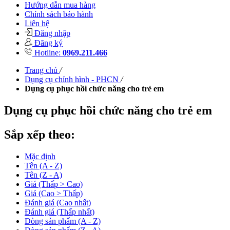
Hướng dẫn mua hàng
Chính sách bảo hành
Liên hệ
Đăng nhập
Đăng ký
Hotline:
0969.211.466
Trang chủ
/
Dụng cụ chỉnh hình - PHCN
/
Dụng cụ phục hồi chức năng cho trẻ em
Dụng cụ phục hồi chức năng cho trẻ em
Sắp xếp theo:
Mặc định
Tên (A - Z)
Tên (Z - A)
Giá (Thấp > Cao)
Giá (Cao > Thấp)
Đánh giá (Cao nhất)
Đánh giá (Thấp nhất)
Dòng sản phẩm (A - Z)