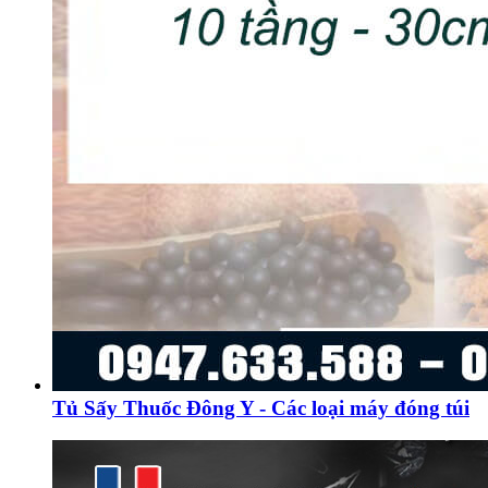
Tủ Sấy Thuốc Đông Y - Các loại máy đóng túi