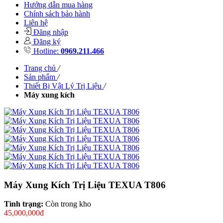
Hướng dẫn mua hàng
Chính sách bảo hành
Liên hệ
Đăng nhập
Đăng ký
Hotline:
0969.211.466
Trang chủ
/
Sản phẩm
/
Thiết Bị Vật Lý Trị Liệu
/
Máy xung kích
Máy Xung Kích Trị Liệu TEXUA T806
Tình trạng:
Còn trong kho
45,000,000đ