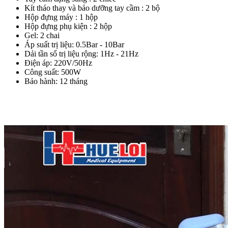
Kít tháo thay và bảo dưỡng tay cầm : 2 bộ
Hộp đựng máy : 1 hộp
Hộp đựng phụ kiện : 2 hộp
Gel: 2 chai
Áp suất trị liệu: 0.5Bar - 10Bar
Dải tần số trị liệu rộng: 1Hz - 21Hz
Điện áp: 220V/50Hz
Công suất: 500W
Bảo hành: 12 tháng