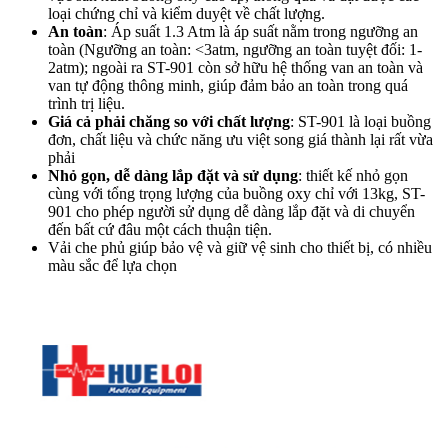
loại chứng chỉ và kiểm duyệt về chất lượng.
An toàn
: Áp suất 1.3 Atm là áp suất nằm trong ngưỡng an
toàn (Ngưỡng an toàn: <3atm, ngưỡng an toàn tuyệt đối: 1-
2atm); ngoài ra ST-901 còn sở hữu hệ thống van an toàn và
van tự động thông minh, giúp đảm bảo an toàn trong quá
trình trị liệu.
Giá cả phải chăng so với chất lượng
: ST-901 là loại buồng
đơn, chất liệu và chức năng ưu việt song giá thành lại rất vừa
phải
Nhỏ gọn, dễ dàng lắp đặt và sử dụng
: thiết kế nhỏ gọn
cùng với tổng trọng lượng của buồng oxy chỉ với 13kg, ST-
901 cho phép người sử dụng dễ dàng lắp đặt và di chuyển
đến bất cứ đâu một cách thuận tiện.
Vải che phủ giúp bảo vệ và giữ vệ sinh cho thiết bị, có nhiều
màu sắc để lựa chọn