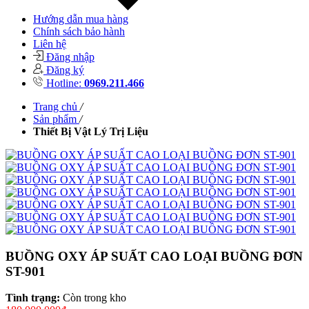
Hướng dẫn mua hàng
Chính sách bảo hành
Liên hệ
Đăng nhập
Đăng ký
Hotline:
0969.211.466
Trang chủ
/
Sản phẩm
/
Thiết Bị Vật Lý Trị Liệu
BUỒNG OXY ÁP SUẤT CAO LOẠI BUỒNG ĐƠN
ST-901
Tình trạng:
Còn trong kho