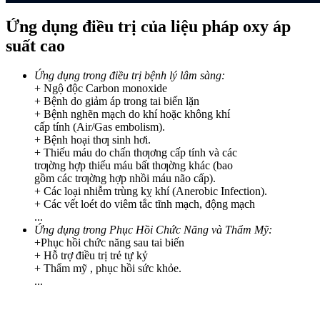
Ứng dụng điều trị của liệu pháp oxy áp
suất cao
Ứng dụng trong điều trị bệnh lý lâm sàng:
+ Ngộ độc Carbon monoxide
+ Bệnh do giảm áp trong tai biến lặn
+ Bệnh nghẽn mạch do khí hoặc không khí
cấp tính (Air/Gas embolism).
+ Bệnh hoại thƣ sinh hơi.
+ Thiếu máu do chấn thƣơng cấp tính và các
trƣờng hợp thiếu máu bất thƣờng khác (bao
gồm các trƣờng hợp nhồi máu não cấp).
+ Các loại nhiễm trùng kỵ khí (Anerobic Infection).
+ Các vết loét do viêm tắc tĩnh mạch, động mạch
...
Ứng dụng trong Phục Hồi Chức Năng và Thẩm Mỹ:
+Phục hồi chức năng sau tai biến
+ Hỗ trợ điều trị trẻ tự kỷ
+ Thẩm mỹ , phục hồi sức khỏe.
...