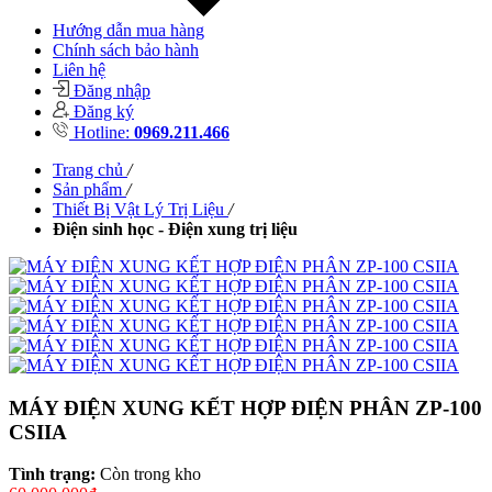
Hướng dẫn mua hàng
Chính sách bảo hành
Liên hệ
Đăng nhập
Đăng ký
Hotline:
0969.211.466
Trang chủ
/
Sản phẩm
/
Thiết Bị Vật Lý Trị Liệu
/
Điện sinh học - Điện xung trị liệu
MÁY ĐIỆN XUNG KẾT HỢP ĐIỆN PHÂN ZP-100
CSIIA
Tình trạng:
Còn trong kho