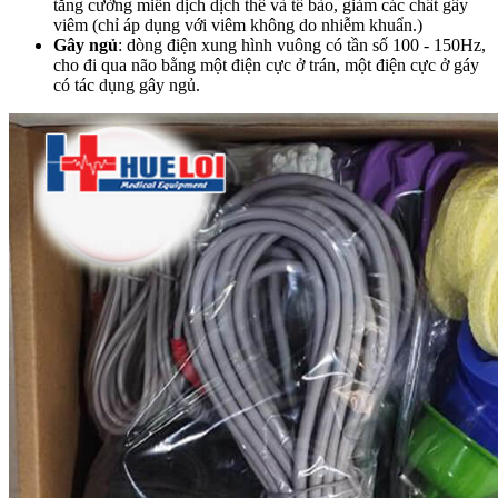
tăng cường miễn dịch dịch thể và tế bào, giảm các chất gây
viêm (chỉ áp dụng với viêm không do nhiễm khuẩn.)
Gây ngủ
: dòng điện xung hình vuông có tần số 100 - 150Hz,
cho đi qua não bằng một điện cực ở trán, một điện cực ở gáy
có tác dụng gây ngủ.