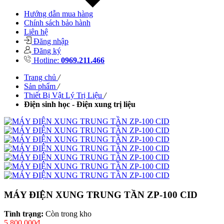
Hướng dẫn mua hàng
Chính sách bảo hành
Liên hệ
Đăng nhập
Đăng ký
Hotline:
0969.211.466
Trang chủ
/
Sản phẩm
/
Thiết Bị Vật Lý Trị Liệu
/
Điện sinh học - Điện xung trị liệu
MÁY ĐIỆN XUNG TRUNG TẦN ZP-100 CID
Tình trạng:
Còn trong kho
5,800,000đ